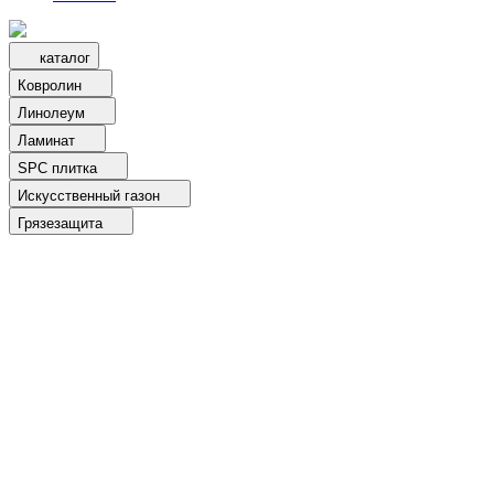
каталог
Ковролин
Линолеум
Ламинат
SPC плитка
Искусственный газон
Грязезащита