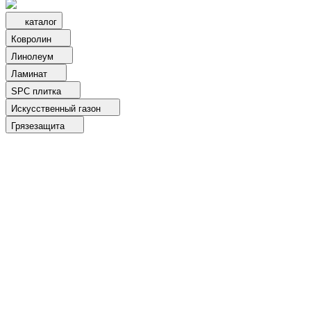
каталог
Ковролин
Линолеум
Ламинат
SPC плитка
Искусственный газон
Грязезащита