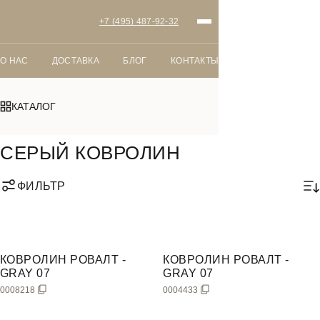
+7 (495) 487-92-32
О НАС
ДОСТАВКА
БЛОГ
КОНТАКТЫ
КАТАЛОГ
Главная
Ковролин
Серый ковролин
СЕРЫЙ КОВРОЛИН
ФИЛЬТР
СО
КОВРОЛИН РОВАЛТ -
КОВРОЛИН РОВАЛТ -
GRAY 07
GRAY 07
0008218
0004433