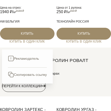
Цена на отрез:
Цена от 1 рулона:
1940
₽/
250
₽/
M²
M²
AW БЕЛЬГИЯ
ТЕХНОЛАЙН РОССИЯ
КУПИТЬ
КУПИТЬ
КУПИТЬ В ОДИН КЛИК
КУПИТЬ В ОДИН КЛИК
РЕКЛАМА
Рекламодатель
КОММЕРЧЕСКИЙ КОВРОЛИН РОВАЛТ
RUBBER
Подробная информация о товарах
Скопировать ссылку
ПЕРЕЙТИ К КОЛЛЕКЦИИ
КОВРОЛИН ЗАРТЕКС -
КОВРОЛИН УРГАЗ -