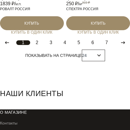
1839
₽/
250
₽/
М.П.
M²
РОВАЛТ РОССИЯ
СПЕКТРА РОССИЯ
КУПИТЬ
КУПИТЬ
КУПИТЬ В ОДИН КЛИК
КУПИТЬ В ОДИН КЛИК
1
2
3
4
5
6
7
ПОКАЗЫВАТЬ НА СТРАНИЦЕ
НАШИ КЛИЕНТЫ
#
О МАГАЗИНЕ
Контакты