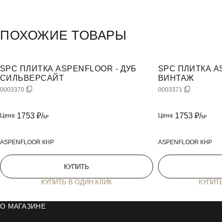
Информация о продукте
ПОХОЖИЕ ТОВАРЫ
SPC ПЛИТКА ASPENFLOOR - ДУБ
SPC ПЛИТКА A
СИЛЬВЕРСАЙТ
ВИНТАЖ
0003370
0003371
1753
₽/
1753
₽/
Цена
Цена
M²
M²
ASPENFLOOR КНР
ASPENFLOOR КНР
КУПИТЬ
КУПИТЬ В ОДИН КЛИК
КУПИТ
#
О МАГАЗИНЕ