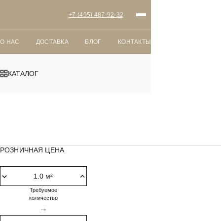
+7 (495) 487-92-32
О НАС
ДОСТАВКА
БЛОГ
КОНТАКТЫ
КАТАЛОГ
Главная
SPC плитка
Дуб Фостер
РОЗНИЧНАЯ ЦЕНА
Требуемое
количество
→