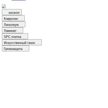
каталог
Ковролин
Линолеум
Ламинат
SPC плитка
Искусственный газон
Грязезащита