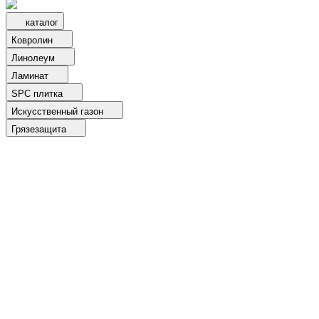
каталог
Ковролин
Линолеум
Ламинат
SPC плитка
Искусственный газон
Грязезащита