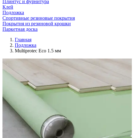
Плинтус и фурнитура
Клей
Подложка
Спортивные резиновые покрытия
Покрытия из резиновой крошки
Паркетная доска
Главная
Подложка
Multiprotec Eco 1.5 мм