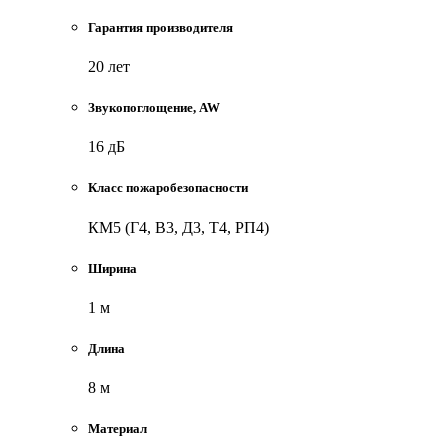
Гарантия производителя
20 лет
Звукопоглощение, AW
16 дБ
Класс пожаробезопасности
КМ5 (Г4, В3, Д3, Т4, РП4)
Ширина
1 м
Длина
8 м
Материал