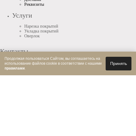
Реквизиты
Услуги
Нарезка покрытий
Укладка покрытий
Оверлок
Контакты
Продолжая пользоваться Сайтом, вы соглашаетесь на
Принять
использование файлов cookie в соответствии с нашими
+7 (495) 487-92-32
правилами
.
Работаем с 9:00 до 20:00 (по МСК)
Принимаем к оплате