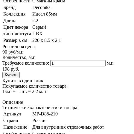
Особенности
С мягким краем
Бренд
Deconika
Коллекция
Идеал 85мм
Длина
2.2
Цвет декора
Серый
тип плинтуса
ПВХ
Размер в см
220 х 8.5 х 2.1
Розничная цена
90
руб/м.п
Количество, м.п
Требуемое количество:
м.п
198 руб.
Купить
Купить в один клик
Покупаемое количество товара:
1м.п = 1 шт. = 2.2 м.п
Описание
Технические характеристики товара
Артикул
MP-D85-210
Страна
Россия
Назначение
Для внутренних отделочных работ
Особенности
С мягким краем