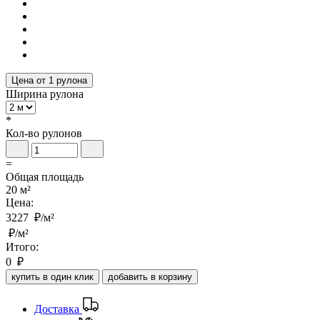
Цена от 1 рулона
Ширина рулона
*
Кол-во рулонов
=
Общая площадь
20 м²
Цена:
3227
₽/м²
₽/м²
Итого:
0
₽
купить в один клик
добавить в корзину
Доставка