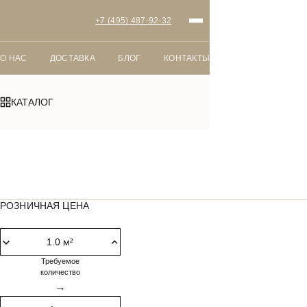
+7 (495) 487-92-32
О НАС
ДОСТАВКА
БЛОГ
КОНТАКТЫ
КАТАЛОГ
Главная
Ламинат
Дуб Шейр
РОЗНИЧНАЯ ЦЕНА
Требуемое
количество
→