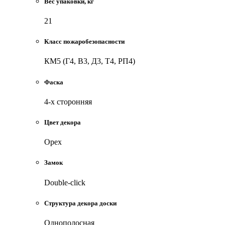
Вес упаковки, кг
21
Класс пожаробезопасности
КМ5 (Г4, В3, Д3, Т4, РП4)
Фаска
4-х сторонняя
Цвет декора
Орех
Замок
Double-click
Cтруктура декора доски
Однополосная