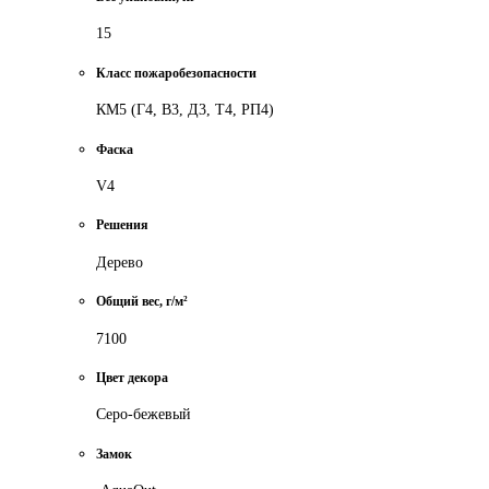
15
Класс пожаробезопасности
КМ5 (Г4, В3, Д3, Т4, РП4)
Фаска
V4
Решения
Дерево
Общий вес, г/м²
7100
Цвет декора
Серо-бежевый
Замок