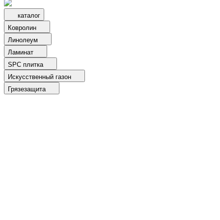
каталог
Ковролин
Линолеум
Ламинат
SPC плитка
Искусственный газон
Грязезащита