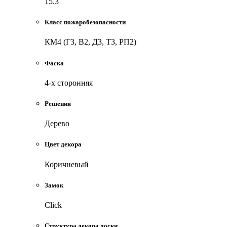
15.3
Класс пожаробезопасности
КМ4 (Г3, В2, Д3, Т3, РП2)
Фаска
4-х сторонняя
Решения
Дерево
Цвет декора
Коричневый
Замок
Click
Cтруктура декора доски