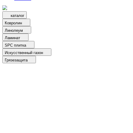
каталог
Ковролин
Линолеум
Ламинат
SPC плитка
Искусственный газон
Грязезащита