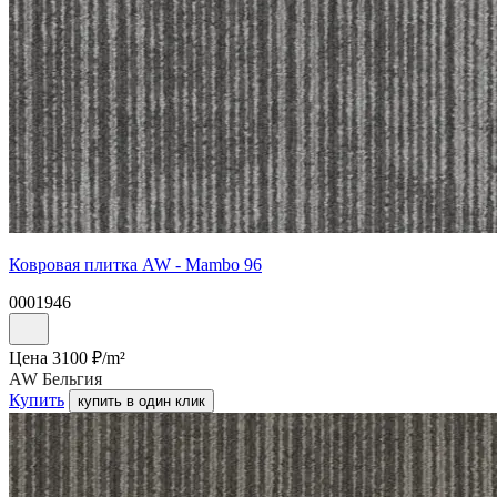
Ковровая плитка AW - Mambo 96
0001946
Цена
3100
₽/
m²
AW Бельгия
Купить
купить в один клик