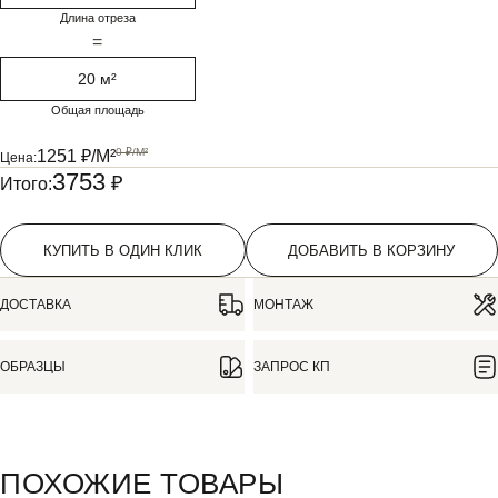
Длина отреза
=
20 м²
Общая площадь
0
₽/М²
1251
₽/М²
Цена:
3753
₽
Итого:
КУПИТЬ В ОДИН КЛИК
ДОБАВИТЬ В КОРЗИНУ
ДОСТАВКА
МОНТАЖ
ОБРАЗЦЫ
ЗАПРОС КП
Информация о продукте
ПОХОЖИЕ ТОВАРЫ