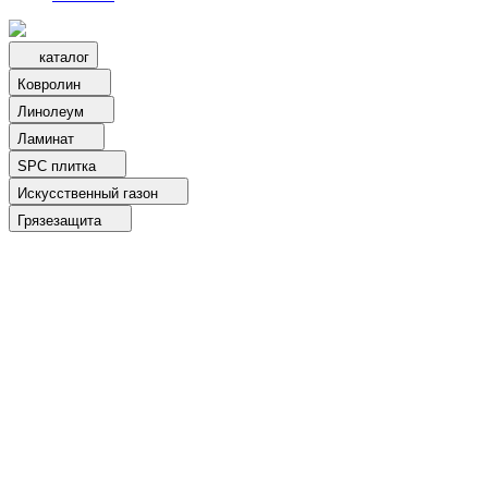
каталог
Ковролин
Линолеум
Ламинат
SPC плитка
Искусственный газон
Грязезащита