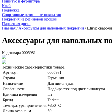
Плинтус и фурнитура
Клей
Подложка
Спортивные резиновые покрытия
Покрытия из резиновой крошки
Паркетная доска
Главная
/
Аксессуары для напольных покрытий
/ Шнур свароч
Аксессуары для напольных п
Код товара
0005981
Технические характеристики товара
Артикул
0005981
Страна
Германия
Назначение
Для линолеума
Особенности
Подбирается под цвет линолеума
Единица измерения
шт
Бренд
Tarkett
Температура применения
+350 °С
Длина рулона, м
50