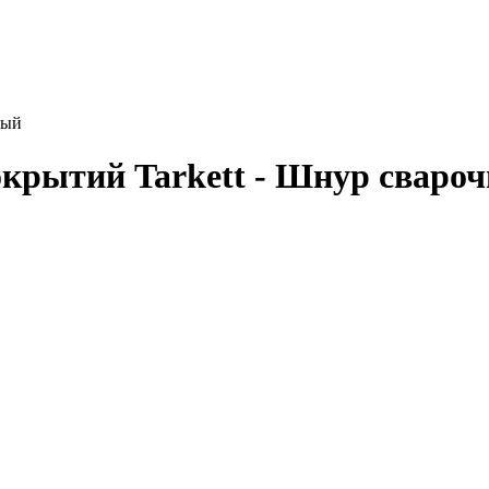
ный
окрытий Tarkett - Шнур сваро