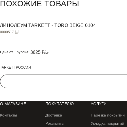
ПОХОЖИЕ ТОВАРЫ
ЛИНОЛЕУМ TARKETT - TORO BEIGE 0104
0000517
3625
₽/
Цена от 1 рулона:
M²
TARKETT РОССИЯ
#
О МАГАЗИНЕ
ПОКУПАТЕЛЮ
УСЛУГИ
Контакты
Доставка
Нарезка покрытий
Реквизиты
Укладка покрытий