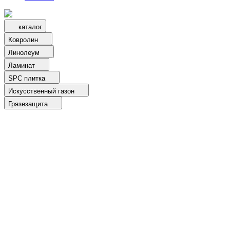
каталог
Ковролин
Линолеум
Ламинат
SPC плитка
Искусственный газон
Грязезащита